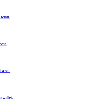
 fondi.
cosa.
 asset.
o wallet.