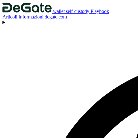
wallet self-custody
Playbook
Articoli
Informazioni
degate.com