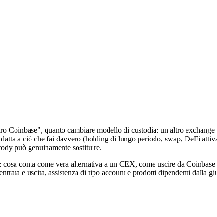
ltro Coinbase", quanto cambiare modello di custodia: un altro exchange 
datta a ciò che fai davvero (holding di lungo periodo, swap, DeFi attiva 
stody può genuinamente sostituire.
o: cosa conta come vera alternativa a un CEX, come uscire da Coinbase o
ntrata e uscita, assistenza di tipo account e prodotti dipendenti dalla 