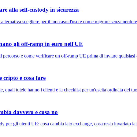
e alla self-custody in sicurezza
lternativa scegliere per il tuo caso d'uso e come migrare senza perdere
onano gli off-ramp in euro nell'UE
 percorso e come verificare un off-ramp UE prima di inviare qualsiasi 
cripto e cosa fare
ali tutele hanno i clienti e la checklist per un'uscita ordinata dei tuoi
ambia davvero e cosa no
y per gli utenti UE: cosa cambia lato exchange, cosa resta invariato lat